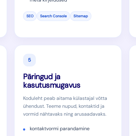
SEO
Search Console
Sitemap
5
Päringud ja
kasutusmugavus
Koduleht peab aitama külastajal võtta
ühendust. Teeme nupud, kontaktid ja
vormid nähtavaks ning arusaadavaks.
kontaktvormi parandamine