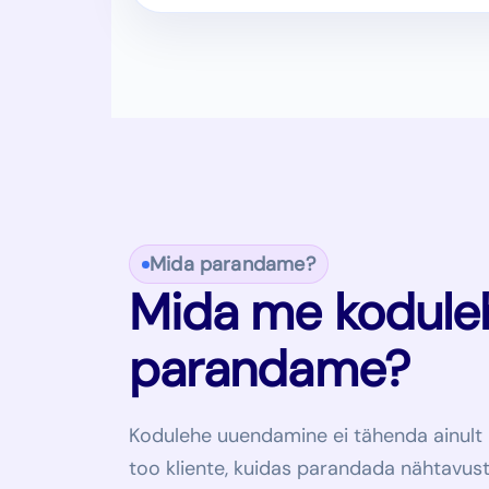
Mida parandame?
Mida me kodulehe
parandame?
Kodulehe uuendamine ei tähenda ainult uu
too kliente, kuidas parandada nähtavust G