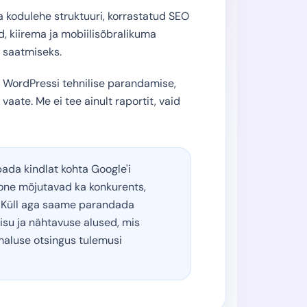
 kodulehe struktuuri, korrastatud SEO
 kiirema ja mobiilisõbralikuma
u saatmiseks.
WordPressi tehnilise parandamise,
 vaate. Me ei tee ainult raportit, vaid
ada kindlat kohta Google'i
oone mõjutavad ka konkurents,
d. Küll aga saame parandada
sisu ja nähtavuse alused, mis
aluse otsingus tulemusi