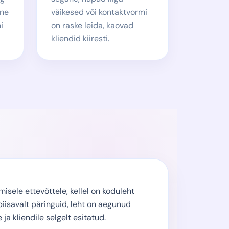
ine
väikesed või kontaktvormi
i
on raske leida, kaovad
kliendid kiiresti.
isele ettevõttele, kellel on koduleht
 piisavalt päringuid, leht on aegunud
ja kliendile selgelt esitatud.