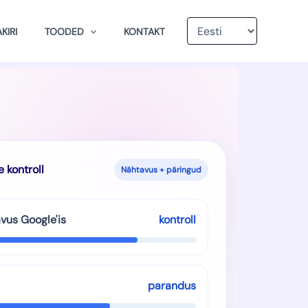
Vali
keel
KIRI
TOODED
KONTAKT
 kontroll
Nähtavus + päringud
vus Google'is
kontroll
parandus