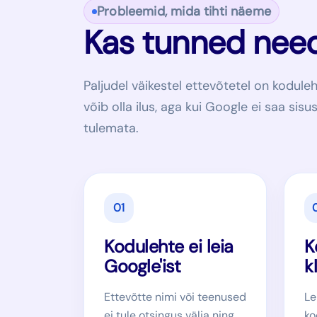
Probleemid, mida tihti näeme
Kas tunned nee
Paljudel väikestel ettevõtetel on kodule
võib olla ilus, aga kui Google ei saa sisus
tulemata.
01
Kodulehte ei leia
K
Google'ist
k
Ettevõtte nimi või teenused
Le
ei tule otsingus välja ning
ko