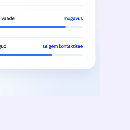
livaade
mugavus
gud
selgem kontaktitee