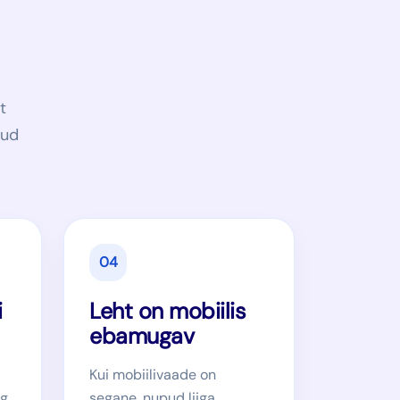
t
gud
04
i
Leht on mobiilis
ebamugav
Kui mobiilivaade on
ng
segane, nupud liiga