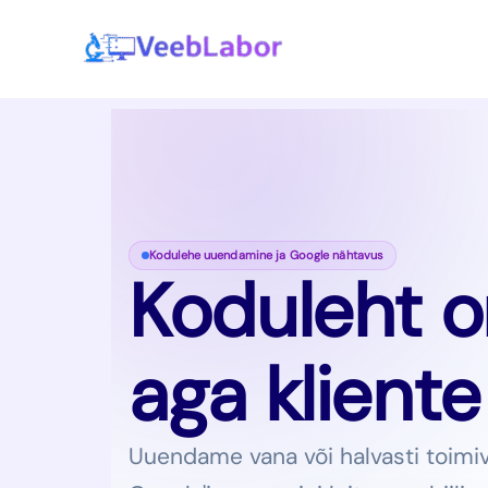
Skip
to
content
Kodulehe uuendamine ja Google nähtavus
Koduleht o
aga kliente
Uuendame vana või halvasti toimiva