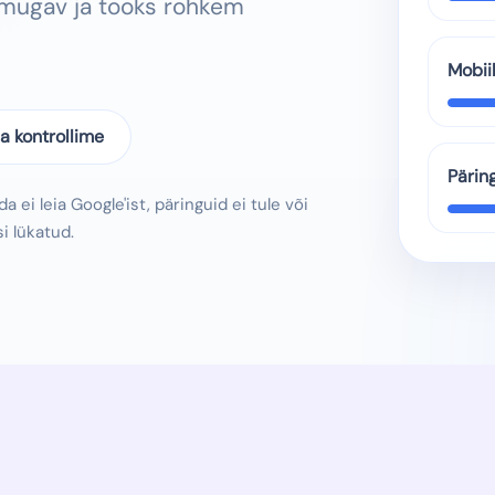
s mugav ja tooks rohkem
Mobii
a kontrollime
Pärin
a ei leia Google'ist, päringuid ei tule või
 lükatud.