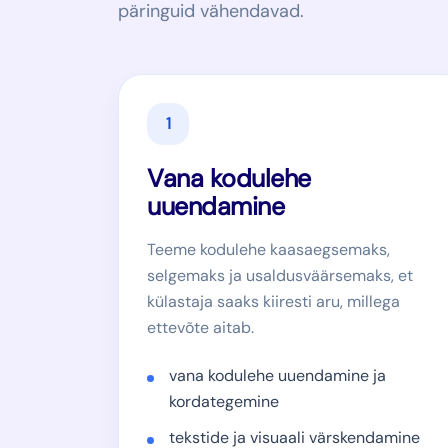
päringuid vähendavad.
1
Vana kodulehe
uuendamine
Teeme kodulehe kaasaegsemaks,
selgemaks ja usaldusväärsemaks, et
külastaja saaks kiiresti aru, millega
ettevõte aitab.
vana kodulehe uuendamine ja
kordategemine
tekstide ja visuaali värskendamine