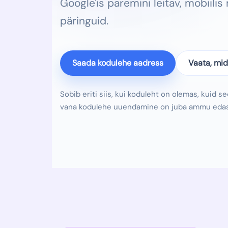
Google'is paremini leitav, mobiili
päringuid.
Saada kodulehe aadress
Vaata, mid
Sobib eriti siis, kui koduleht on olemas, kuid sed
vana kodulehe uuendamine on juba ammu edasi