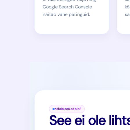
Google Search Console
kõ
näitab vähe päringuid.
sa
Kellele see sobib?
See ei ole liht