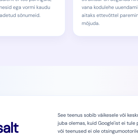
nesid ega vormi kaudu
vana kodulehe uuendam
adetud sõnumeid.
aitaks ettevõttel paremin
mõjuda.
See teenus sobib väikesele või keskm
salt
juba olemas, kuid Google'ist ei tule
või teenused ei ole otsingumootorile 