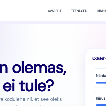
AVALEHT
TEENUSED
HINNA
Kodulehe
n olemas,
Nähta
 ei tule?
 kodulehe nii, et see oleks
Kiirus