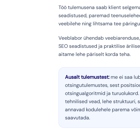
Töö tulemusena saab klient selgema
seadistused, paremad teenuselehed,
veebilehe ning lihtsama tee päring
Veeblabor ühendab veebiarenduse, 
SEO seadistused ja praktilise ärilise
aitame lehe päriselt korda teha.
Ausalt tulemustest:
me ei saa lub
otsingutulemustes, sest positsi
otsingualgoritmid ja turuolukor
tehnilised vead, lehe struktuuri, 
annavad kodulehele parema võim
saavutada.