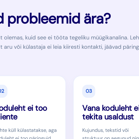
d probleemid ära?
ht olemas, kuid see ei tööta tegeliku müügikanalina. Leh
t aru või külastaja ei leia kiiresti kontakti, jäävad pärin
02
03
oduleht ei too
Vana koduleht e
liente
tekita usaldust
hte küll külastatakse, aga
Kujundus, tekstid või
duleht ei too päringuid,
struktuur on aegunud ni