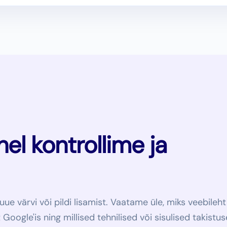
l kontrollime ja
e värvi või pildi lisamist. Vaatame üle, miks veebileht
oogle'is ning millised tehnilised või sisulised takistu