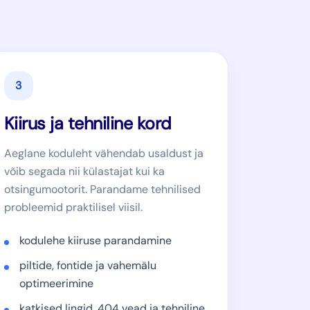
3
Kiirus ja tehniline kord
Aeglane koduleht vähendab usaldust ja
võib segada nii külastajat kui ka
otsingumootorit. Parandame tehnilised
probleemid praktilisel viisil.
kodulehe kiiruse parandamine
piltide, fontide ja vahemälu
optimeerimine
katkised lingid, 404 vead ja tehniline